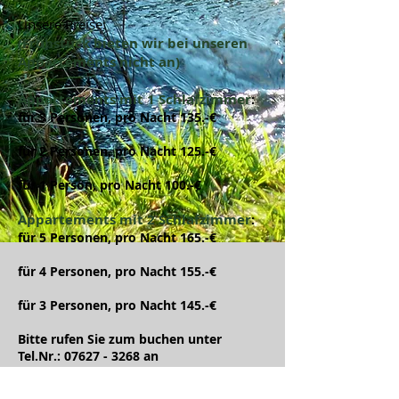
Unsere Preise:
(Frühstück bieten wir bei unseren
Appartements nicht an)
Appartements mit 1 Schlafzimmer
:
für 3 Personen, pro Nacht 135.-€
für 2 Personen, pro Nacht 125.-€
für 1 Person, pro Nacht 100.-€
Appartements mit 2 Schla
fzimmer
:
für 5 Personen, pro Nacht 165.-€
für 4 Personen, pro Nacht 155.-€
für 3 Personen, pro Nacht 145.-€
Bitte rufen Sie zum buchen unter
Tel.Nr.:
07627 - 3268
an
oder schicken Sie uns eine Email:
info@hotel-tannenhof-steinen.de