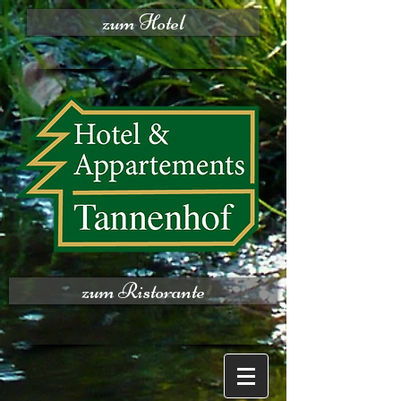
zum Hotel
zum Ristorante